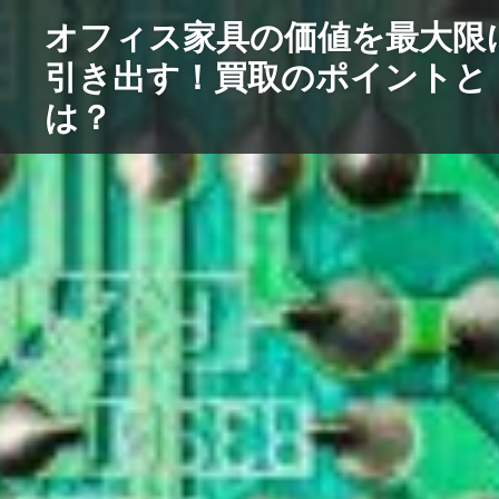
コ
オフィス家具の価値を最大限
ン
引き出す！買取のポイントと
テ
ン
は？
ツ
へ
ス
キ
ッ
プ