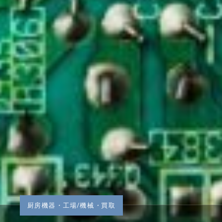
厨房機器
・
工場/機械
・
買取