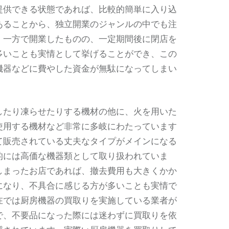
提供できる状態であれば、比較的簡単に入り込
あることから、独立開業のジャンルの中でも注
。一方で開業したものの、一定期間後に閉店を
多いことも実情として挙げることができ、この
機器などに費やした資金が無駄になってしまい
したり凍らせたりする機材の他に、火を用いた
使用する機材など非常に多岐にわたっています
て販売されている丈夫なタイプがメインになる
的には高価な機器類として取り扱われていま
しまったお店であれば、撤去費用も大きくかか
になり、不具合に感じる方が多いことも実情で
在では厨房機器の買取りを実施している業者が
で、不要品になった際には迷わずに買取りを依