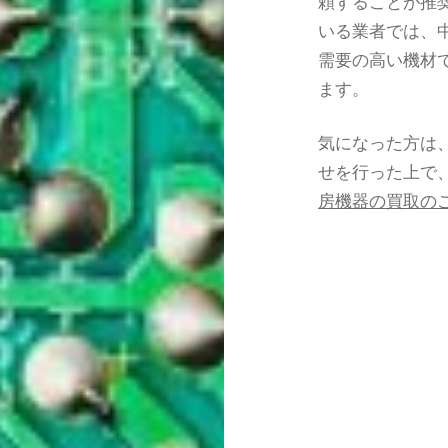
頼することが推
いる業者では、
需要の高い機材
ます。
気になった方は
せを行った上で
房機器の買取の
投
稿